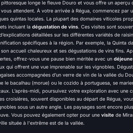
t pittoresque longe le fleuve Douro et vous offre un aperçu
 vous attendent. À votre arrivée à Régua, commencez par 
ues quintas locales. La plupart des domaines viticoles pro
lets incluant la
dégustation de vins
. Ces visites sont souven
xplications détaillées sur les différentes variétés de raisin
nification spécifiques à la région. Par exemple, la Quinta 
on accueil chaleureux et ses dégustations de vins fins. A
ertes, offrez-vous une pause bien méritée avec un
déjeune
aux qui offrent une vue imprenable sur les vignobles. Dégus
tugaises accompagnées d’un verre de vin de la vallée du Dou
que le bacalhau (morue) ou le cozido à portuguesa, se marie
caux. L’après-midi, poursuivez votre exploration avec une cr
es croisières, souvent disponibles au départ de Régua, vou
ignobles sous un autre angle. Les paysages sont encore plu
leuve. Vous pouvez également opter pour une
visite
de Mira
lle située à l'extrême est de la vallée.