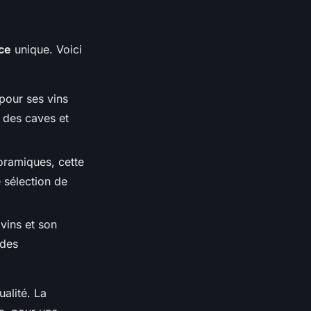
ce
unique. Voici
 pour ses vins
 des caves et
oramiques, cette
 sélection de
vins et son
 des
alité. La