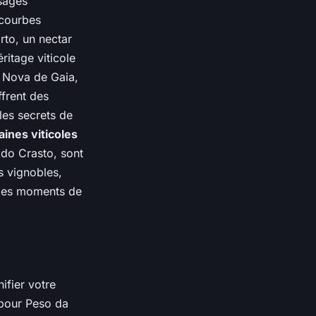
sages
 courbes
rto, un nectar
ritage viticole
 Nova de Gaia,
ffrent des
les secrets de
ines viticoles
 do Crasto, sont
s vignobles,
 des moments de
ifier votre
 pour Peso da