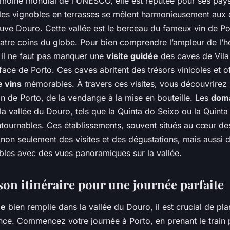
imoine mondial de l'UNESCO, elle est réputée pour ses pay
les vignobles en terrasses se mêlent harmonieusement aux
euve Douro. Cette vallée est le berceau du fameux vin de Po
tre coins du globe. Pour bien comprendre l’ampleur de l’hé
, il ne faut pas manquer une
visite guidée
des caves de Vila
 face de Porto. Ces caves abritent des trésors vinicoles et o
e vins
mémorables. À travers ces visites, vous découvrirez 
in de Porto, de la vendange à la mise en bouteille. Les
doma
la vallée du Douro, tels que la Quinta do Seixo ou la Quinta
tournables. Ces établissements, souvent situés au cœur de
non seulement des visites et des dégustations, mais aussi
ables avec des vues panoramiques sur la vallée.
son itinéraire pour une journée parfaite
ée
bien remplie dans la vallée du Douro, il est crucial de plan
vance. Commencez votre journée à Porto, en prenant le train