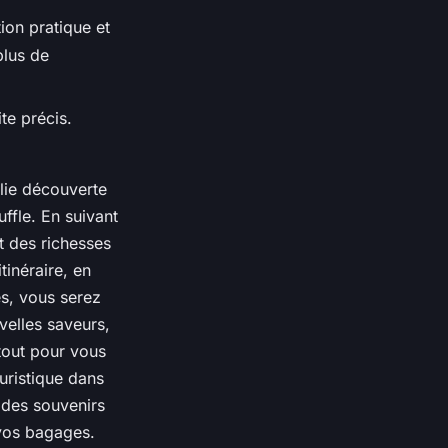
ion pratique et
plus de
te précis.
lie découverte
ffle. En suivant
t des richesses
itinéraire, en
és, vous serez
elles saveurs,
tout pour vous
uristique dans
 des souvenirs
 vos bagages.