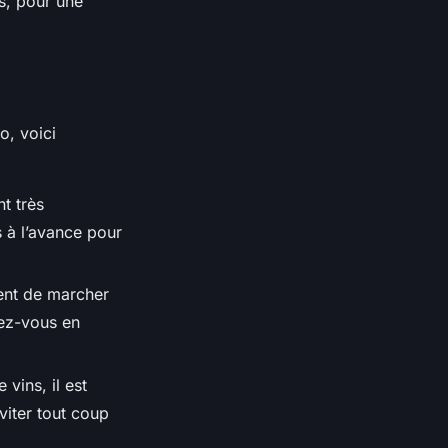
is, pour une
o, voici
nt très
s à l’avance pour
vent de marcher
lez-vous en
vins, il est
viter tout coup