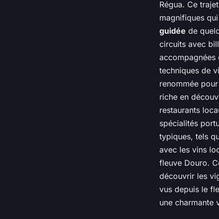
Régua. Ce traje
magnifiques qui
guidée
de quelq
circuits avec bil
accompagnées d’e
techniques de vi
renommée pour s
riche en découv
restaurants loc
spécialités por
typiques, tels 
avec les vins lo
fleuve Douro. C
découvrir les v
vus depuis le f
une charmante vi