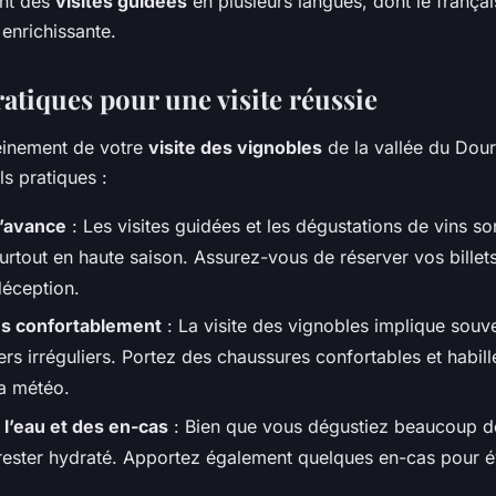
ent des
visites guidées
en plusieurs langues, dont le frança
enrichissante.
atiques pour une visite réussie
leinement de votre
visite des vignobles
de la vallée du Dour
s pratiques :
l’avance
: Les visites guidées et les dégustations de vins so
urtout en haute saison. Assurez-vous de réserver vos billet
déception.
us confortablement
: La visite des vignobles implique sou
ers irréguliers. Portez des chaussures confortables et habil
la météo.
l’eau et des en-cas
: Bien que vous dégustiez beaucoup de 
 rester hydraté. Apportez également quelques en-cas pour é