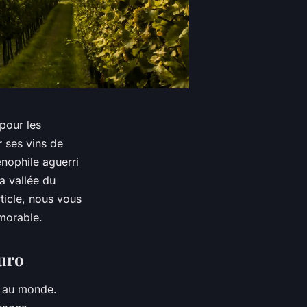
pour les
 ses vins de
nophile aguerri
a vallée du
ticle, nous vous
émorable.
ouro
s au monde.