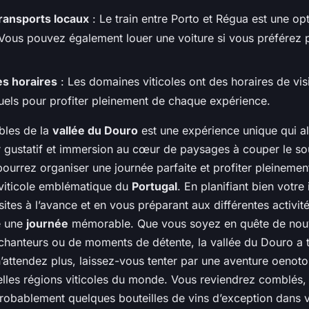
 transports locaux
: Le train entre Porto et Régua est une opt
 Vous pouvez également louer une voiture si vous préférez 
es horaires
: Les domaines viticoles ont des horaires de visi
els pour profiter pleinement de chaque expérience.
obles de la
vallée du Douro
est une expérience unique qui al
sir gustatif et immersion au cœur de paysages à couper le sou
ourrez organiser une journée parfaite et profiter pleinemen
 viticole emblématique du
Portugal
. En planifiant bien votre 
sites à l’avance et en vous préparant aux différentes activit
e une
journée
mémorable. Que vous soyez en quête de nouv
hanteurs ou de moments de détente, la vallée du Douro a 
n’attendez plus, laissez-vous tenter par une aventure oenoto
belles régions viticoles du monde. Vous reviendrez comblés,
t probablement quelques bouteilles de vins d’exception dans