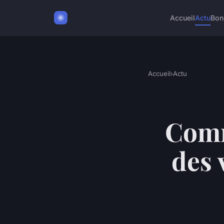
Accueil
Actu
Bon
Accueil
›
Actu
Comm
des 