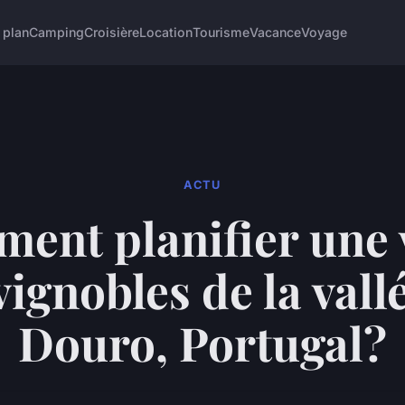
 plan
Camping
Croisière
Location
Tourisme
Vacance
Voyage
ACTU
ent planifier une v
vignobles de la vall
Douro, Portugal?