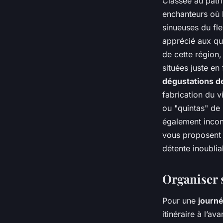
Classée au patr
enchanteurs où 
sinueuses du fl
apprécié aux qua
de cette région
situées juste en
dégustations d
fabrication du v
ou "quintas" de 
également incon
vous proposent 
détente inoubli
Organiser 
Pour une
journ
itinéraire à l’a