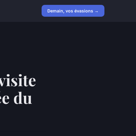
Demain, vos évasions →
isite
ée du