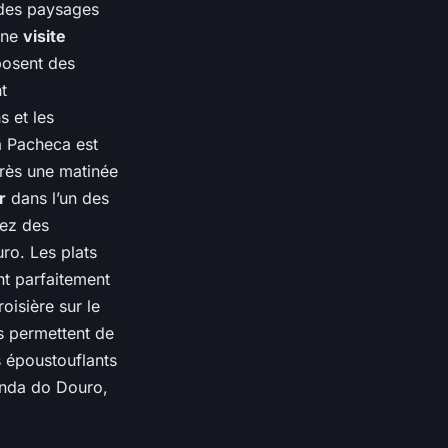
 des paysages
une
visite
posent des
t
s et les
da Pacheca est
près une matinée
r
dans l’un des
tez des
ro. Les plats
nt parfaitement
oisière sur le
s permettent de
s époustouflants
nda do Douro,