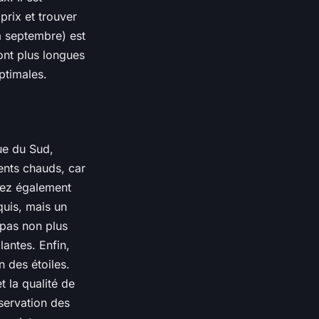
rix et trouver
 à septembre) est
ont plus longues
optimales.
ue du Sud,
ents chauds, car
rtez également
quis, mais un
 pas non plus
lantes. Enfin,
n des étoiles.
t la qualité de
bservation des