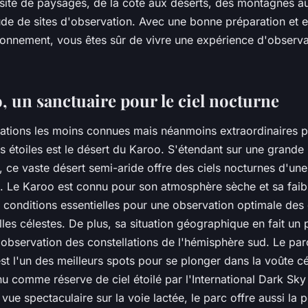
ersité de paysages, de la côte aux déserts, des montagnes a
ude de sites d'observation. Avec une bonne préparation et e
ronnement, vous êtes sûr de vivre une expérience d'observa
, un sanctuaire pour le ciel nocturne
nations les moins connues mais néanmoins extraordinaires 
s étoiles est le désert du Karoo. S'étendant sur une grande 
, ce vaste désert semi-aride offre des ciels nocturnes d'une
. Le Karoo est connu pour son atmosphère sèche et sa faibl
conditions essentielles pour une observation optimale des é
lles célestes. De plus, sa situation géographique en fait un 
l'observation des constellations de l'hémisphère sud. Le par
 l'un des meilleurs spots pour se plonger dans la voûte céle
nu comme réserve de ciel étoilé par l'International Dark Sky
 vue spectaculaire sur la voie lactée, le parc offre aussi la p