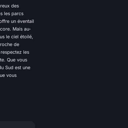
ureux des
ns les parcs
ffre un éventail
ncore. Mais au-
 le ciel étoilé,
proche de
 respectez les
ste. Que vous
du Sud est une
que vous