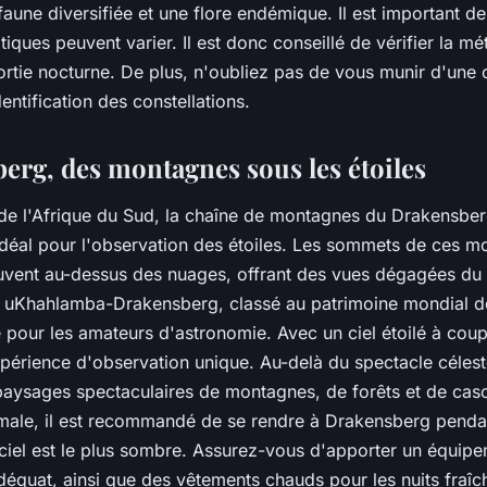
aune diversifiée et une flore endémique. Il est important de
tiques peuvent varier. Il est donc conseillé de vérifier la m
sortie nocturne. De plus, n'oubliez pas de vous munir d'une c
identification des constellations.
berg, des montagnes sous les étoiles
t de l'Afrique du Sud, la chaîne de montagnes du Drakensber
déal pour l'observation des étoiles. Les sommets de ces m
uvent au-dessus des nuages, offrant des vues dégagées du 
l uKhahlamba-Drakensberg, classé au patrimoine mondial d
ié pour les amateurs d'astronomie. Avec un ciel étoilé à coup
xpérience d'observation unique. Au-delà du spectacle célest
aysages spectaculaires de montagnes, de forêts et de cas
male, il est recommandé de se rendre à Drakensberg pendan
e ciel est le plus sombre. Assurez-vous d'apporter un équip
déquat, ainsi que des vêtements chauds pour les nuits fraîc