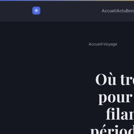
Accueil
Actu
Bon
Accueil
›
Voyage
Où tr
pour 
fila
pério