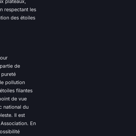
ux plateaux,
n respectant les
tion des étoiles
pour
partie de
 pureté
e pollution
toiles filantes
point de vue
c national du
ste. Il est
 Association. En
ossibilité