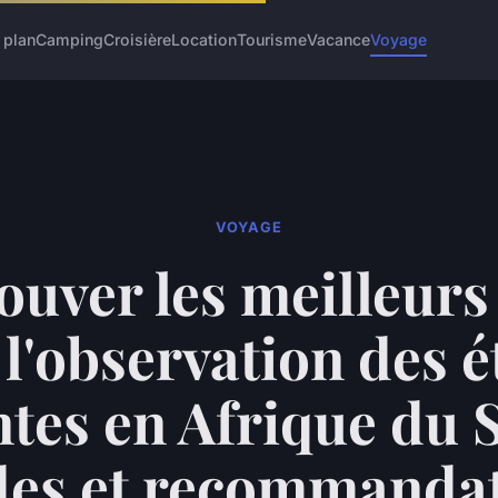
 plan
Camping
Croisière
Location
Tourisme
Vacance
Voyage
VOYAGE
ouver les meilleurs
l'observation des é
ntes en Afrique du 
des et recommandat