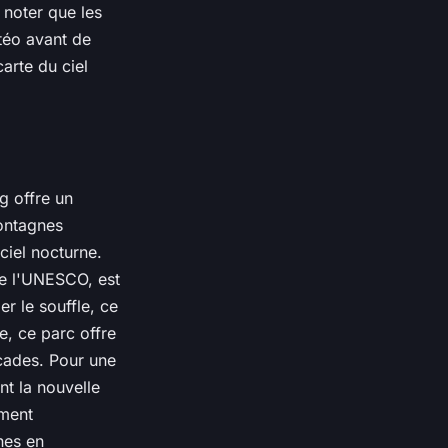
 noter que les
étéo avant de
arte du ciel
g offre un
ontagnes
ciel nocturne.
e l'UNESCO, est
er le souffle, ce
e, ce parc offre
cades. Pour une
t la nouvelle
ement
hes en