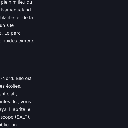
plein milieu du
ée. Namaqualand
ilantes et de la
un site
e. Le parc
s guides experts
-Nord. Elle est
s étoiles.
nt clair,
ntes. Ici, vous
s. Il abrite le
escope (SALT).
blic, un