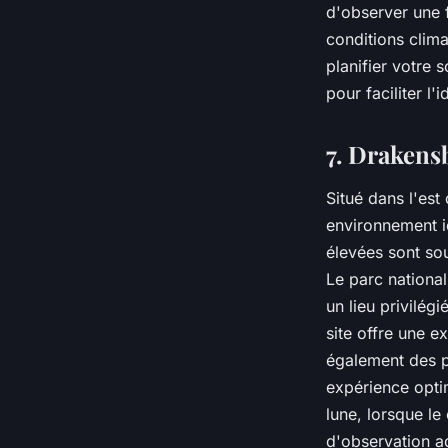
d'observer une f
conditions clima
planifier votre 
pour faciliter l'
7. Drakens
Situé dans l'es
environnement i
élevées sont so
Le parc nationa
un lieu privilég
site offre une e
également des p
expérience opti
lune, lorsque l
d'observation a