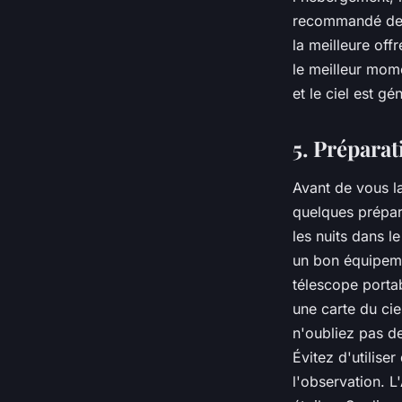
recommandé de c
la meilleure off
le meilleur mome
et le ciel est g
5. Préparat
Avant de vous l
quelques prépar
les nuits dans l
un bon équipeme
télescope porta
une carte du ciel
n'oubliez pas de
Évitez d'utilise
l'observation. L