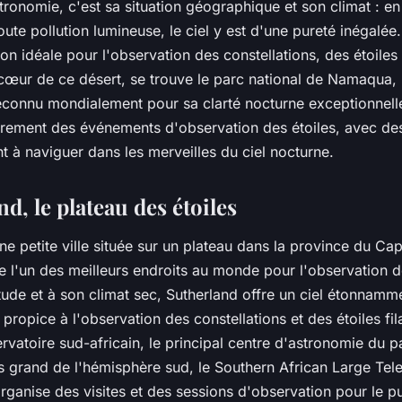
ronomie, c'est sa situation géographique et son climat : en 
toute pollution lumineuse, le ciel y est d'une pureté inégal
ion idéale pour l'observation des constellations, des étoiles f
 cœur de ce désert, se trouve le parc national de Namaqua, 
econnu mondialement pour sa clarté nocturne exceptionnell
ièrement des événements d'observation des étoiles, avec de
t à naviguer dans les merveilles du ciel nocturne.
nd, le plateau des étoiles
ne petite ville située sur un plateau dans la province du Cap
 l'un des meilleurs endroits au monde pour l'observation de
tude et à son climat sec, Sutherland offre un ciel étonnamme
 propice à l'observation des constellations et des étoiles fila
rvatoire sud-africain, le principal centre d'astronomie du pay
us grand de l'hémisphère sud, le Southern African Large Tel
rganise des visites et des sessions d'observation pour le pu