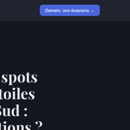
Demain, vos évasions →
 spots
toiles
Sud :
ions ?