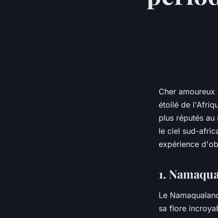
Cher amoureux d
étoilé de l'Afri
plus réputés au 
le ciel sud-afri
expérience d'obs
1. Namaqual
Le Namaqualand,
sa flore incroya